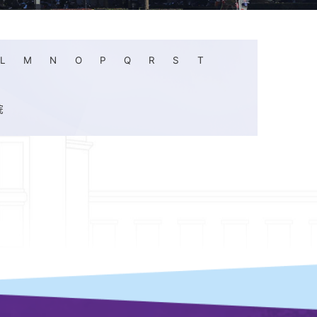
L
M
N
O
P
Q
R
S
T
院