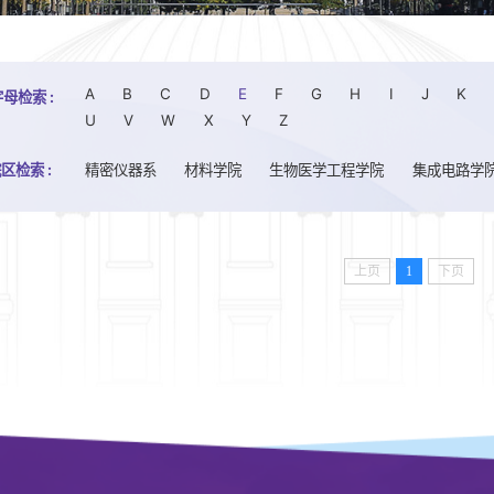
A
B
C
D
E
F
G
H
I
J
K
母检索 :
U
V
W
X
Y
Z
院区检索 :
精密仪器系
材料学院
生物医学工程学院
集成电路学
上页
1
下页